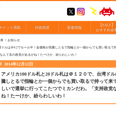
取
【SALE】
チケット買取
外貨両替
新着情報
おすすめ金
金券
お知らせ
台湾ドルは＠4.2でセール中！金価格が高騰しとるで指輪とか一個からでも買い取る
なんて名の政党があるがね！たーけか、紛らわしいわ！
2014年12月12日
アメリカ100ドル札と20ドル札は＠１２０で、台湾ドル
騰しとるで指輪とか一個からでも買い取るで持って来
しいで選挙に行ってこたつでミカンだわ。「支持政党
ね！たーけか、紛らわしいわ！