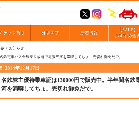
取
【SALE】
チケット買取
外貨両替
新着情報
おすすめ金
金券
お知らせ
年間名鉄電車バス全線乗り放題で尾張三河を満喫してちょ。売切れ御免だで。
2014年12月17日
名鉄株主優待乗車証は130000円で販売中。半年間名
河を満喫してちょ。売切れ御免だで。