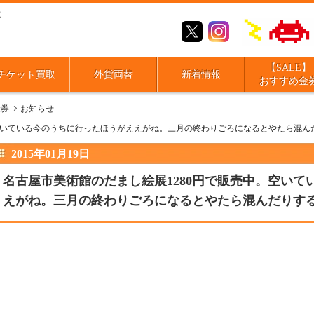
取
【SALE】
チケット買取
外貨両替
新着情報
おすすめ金
金券
お知らせ
。空いている今のうちに行ったほうがええがね。三月の終わりごろになるとやたら混ん
2015年01月19日
名古屋市美術館のだまし絵展1280円で販売中。空い
えがね。三月の終わりごろになるとやたら混んだりす