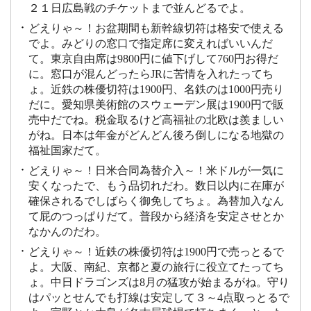
２１日広島戦のチケットまで並んどるでよ。
どえりゃ～！お盆期間も新幹線切符は格安で使える
でよ。みどりの窓口で指定席に変えればいいんだ
て。東京自由席は9800円に値下げして760円お得だ
に。窓口が混んどったらJRに苦情を入れたってち
ょ。近鉄の株優切符は1900円、名鉄のは1000円売り
だに。愛知県美術館のスウェーデン展は1900円で販
売中だでね。税金取るけど高福祉の北欧は羨ましい
がね。日本は年金がどんどん後ろ倒しになる地獄の
福祉国家だて。
どえりゃ～！日米合同為替介入～！米ドルが一気に
安くなったで、もう品切れだわ。数日以内に在庫が
確保されるでしばらく御免してちょ。為替加入なん
て屁のつっぱりだて。普段から経済を安定させとか
なかんのだわ。
どえりゃ～！近鉄の株優切符は1900円で売っとるで
よ。大阪、南紀、京都と夏の旅行に役立てたってち
ょ。中日ドラゴンズは8月の猛攻が始まるがね。守り
はパッとせんでも打線は安定して３～4点取っとるで