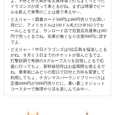
よ。宇野とか大島が名古屋球場で打ちまくっとった
ドラゴンズが戻って来とるがね。まずは球場でビー
ルを飲んで来季のことは後で考えや～。
どえりゃ～！図書カード500円は480円売りでお買い
得だに。アメリカドルは100ドル札だけ＠162.5でセ
ールしとるでよ。サンロード店で百貨店共通券は985
円で売っとるでね。在庫が無くなり次第990円に戻す
でよ。
どえりゃ～！中日ドラゴンズは5位広島を猛追しとる
がね。９月１２日までのチケットが並んどるでよ。
打撃好調で奇跡のAグループ入りを目指しとるで応
援に行ってちょ。新幹線切符はお盆期間も使えるで
ね。乗車前にみどりの窓口で日付と方向を変更して
利用してちょ。ナガシマスパーランドフリーパスは
定価6000円が5000円売りだに。暑い夏こそジェット
コースターで無理やり涼を楽しんでみや～。