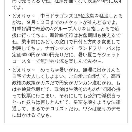
円で売っとるでね。在庫が無くなり次第990円に戻す
でよ。
どえりゃ～！中日ドラゴンズは5位広島を猛追しとる
がね。９月１２日までのチケットが並んどるでよ。
打撃好調で奇跡のAグループ入りを目指しとるで応
援に行ってちょ。新幹線切符はお盆期間も使えるで
ね。乗車前にみどりの窓口で日付と方向を変更して
利用してちょ。ナガシマスパーランドフリーパスは
定価6000円が5000円売りだに。暑い夏こそジェット
コースターで無理やり涼を楽しんでみや～。
どえりゃ～！めっちゃ暑いがね。無理に出かけんと
自宅で大人しくしよまい。ご自愛ご自愛だて。高市
政権の政策がカスだで円安がガンガン進むがね。も
はや通貨危機だて。政治は生活そのものだで関心持
って投票に行こまい。それにしても公約で減税言っ
とった奴らは何しとんだて。皇室を壊すような法律
通して、まるでテロリストだわ。ワシは怒りのデモ
に出かけるでなも。