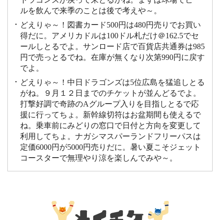
ルを飲んで来季のことは後で考えや～。
どえりゃ～！図書カード500円は480円売りでお買い
得だに。アメリカドルは100ドル札だけ＠162.5でセ
ールしとるでよ。サンロード店で百貨店共通券は985
円で売っとるでね。在庫が無くなり次第990円に戻す
でよ。
どえりゃ～！中日ドラゴンズは5位広島を猛追しとる
がね。９月１２日までのチケットが並んどるでよ。
打撃好調で奇跡のAグループ入りを目指しとるで応
援に行ってちょ。新幹線切符はお盆期間も使えるで
ね。乗車前にみどりの窓口で日付と方向を変更して
利用してちょ。ナガシマスパーランドフリーパスは
定価6000円が5000円売りだに。暑い夏こそジェット
コースターで無理やり涼を楽しんでみや～。