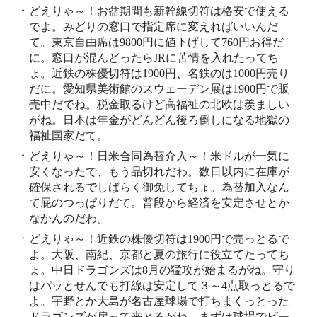
どえりゃ～！お盆期間も新幹線切符は格安で使える
でよ。みどりの窓口で指定席に変えればいいんだ
て。東京自由席は9800円に値下げして760円お得だ
に。窓口が混んどったらJRに苦情を入れたってち
ょ。近鉄の株優切符は1900円、名鉄のは1000円売り
だに。愛知県美術館のスウェーデン展は1900円で販
売中だでね。税金取るけど高福祉の北欧は羨ましい
がね。日本は年金がどんどん後ろ倒しになる地獄の
福祉国家だて。
どえりゃ～！日米合同為替介入～！米ドルが一気に
安くなったで、もう品切れだわ。数日以内に在庫が
確保されるでしばらく御免してちょ。為替加入なん
て屁のつっぱりだて。普段から経済を安定させとか
なかんのだわ。
どえりゃ～！近鉄の株優切符は1900円で売っとるで
よ。大阪、南紀、京都と夏の旅行に役立てたってち
ょ。中日ドラゴンズは8月の猛攻が始まるがね。守り
はパッとせんでも打線は安定して３～4点取っとるで
よ。宇野とか大島が名古屋球場で打ちまくっとった
ドラゴンズが戻って来とるがね。まずは球場でビー