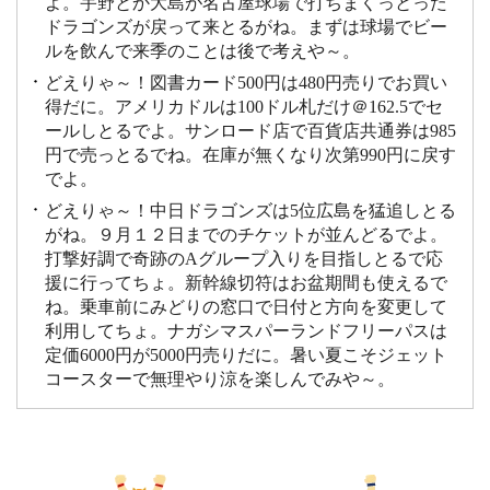
よ。宇野とか大島が名古屋球場で打ちまくっとった
ドラゴンズが戻って来とるがね。まずは球場でビー
ルを飲んで来季のことは後で考えや～。
どえりゃ～！図書カード500円は480円売りでお買い
得だに。アメリカドルは100ドル札だけ＠162.5でセ
ールしとるでよ。サンロード店で百貨店共通券は985
円で売っとるでね。在庫が無くなり次第990円に戻す
でよ。
どえりゃ～！中日ドラゴンズは5位広島を猛追しとる
がね。９月１２日までのチケットが並んどるでよ。
打撃好調で奇跡のAグループ入りを目指しとるで応
援に行ってちょ。新幹線切符はお盆期間も使えるで
ね。乗車前にみどりの窓口で日付と方向を変更して
利用してちょ。ナガシマスパーランドフリーパスは
定価6000円が5000円売りだに。暑い夏こそジェット
コースターで無理やり涼を楽しんでみや～。