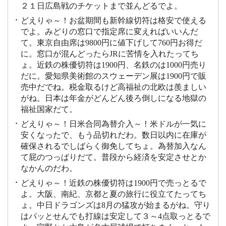
２１日広島戦のチケットまで並んどるでよ。
どえりゃ～！お盆期間も新幹線切符は格安で使える
でよ。みどりの窓口で指定席に変えればいいんだ
て。東京自由席は9800円に値下げして760円お得だ
に。窓口が混んどったらJRに苦情を入れたってち
ょ。近鉄の株優切符は1900円、名鉄のは1000円売り
だに。愛知県美術館のスウェーデン展は1900円で販
売中だでね。税金取るけど高福祉の北欧は羨ましい
がね。日本は年金がどんどん後ろ倒しになる地獄の
福祉国家だて。
どえりゃ～！日米合同為替介入～！米ドルが一気に
安くなったで、もう品切れだわ。数日以内に在庫が
確保されるでしばらく御免してちょ。為替加入なん
て屁のつっぱりだて。普段から経済を安定させとか
なかんのだわ。
どえりゃ～！近鉄の株優切符は1900円で売っとるで
よ。大阪、南紀、京都と夏の旅行に役立てたってち
ょ。中日ドラゴンズは8月の猛攻が始まるがね。守り
はパッとせんでも打線は安定して３～4点取っとるで