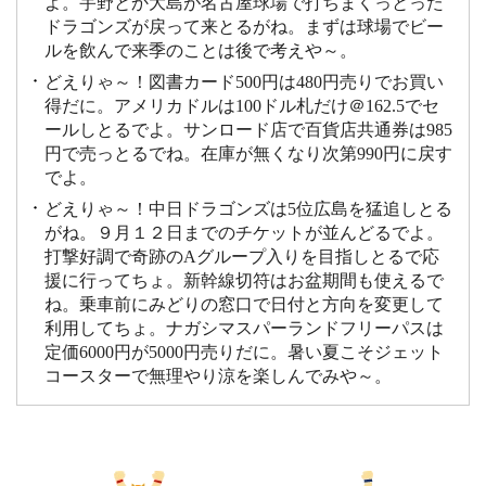
よ。宇野とか大島が名古屋球場で打ちまくっとった
ドラゴンズが戻って来とるがね。まずは球場でビー
ルを飲んで来季のことは後で考えや～。
どえりゃ～！図書カード500円は480円売りでお買い
得だに。アメリカドルは100ドル札だけ＠162.5でセ
ールしとるでよ。サンロード店で百貨店共通券は985
円で売っとるでね。在庫が無くなり次第990円に戻す
でよ。
どえりゃ～！中日ドラゴンズは5位広島を猛追しとる
がね。９月１２日までのチケットが並んどるでよ。
打撃好調で奇跡のAグループ入りを目指しとるで応
援に行ってちょ。新幹線切符はお盆期間も使えるで
ね。乗車前にみどりの窓口で日付と方向を変更して
利用してちょ。ナガシマスパーランドフリーパスは
定価6000円が5000円売りだに。暑い夏こそジェット
コースターで無理やり涼を楽しんでみや～。