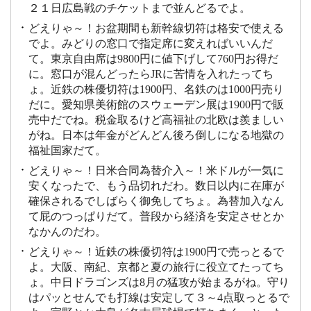
２１日広島戦のチケットまで並んどるでよ。
どえりゃ～！お盆期間も新幹線切符は格安で使える
でよ。みどりの窓口で指定席に変えればいいんだ
て。東京自由席は9800円に値下げして760円お得だ
に。窓口が混んどったらJRに苦情を入れたってち
ょ。近鉄の株優切符は1900円、名鉄のは1000円売り
だに。愛知県美術館のスウェーデン展は1900円で販
売中だでね。税金取るけど高福祉の北欧は羨ましい
がね。日本は年金がどんどん後ろ倒しになる地獄の
福祉国家だて。
どえりゃ～！日米合同為替介入～！米ドルが一気に
安くなったで、もう品切れだわ。数日以内に在庫が
確保されるでしばらく御免してちょ。為替加入なん
て屁のつっぱりだて。普段から経済を安定させとか
なかんのだわ。
どえりゃ～！近鉄の株優切符は1900円で売っとるで
よ。大阪、南紀、京都と夏の旅行に役立てたってち
ょ。中日ドラゴンズは8月の猛攻が始まるがね。守り
はパッとせんでも打線は安定して３～4点取っとるで