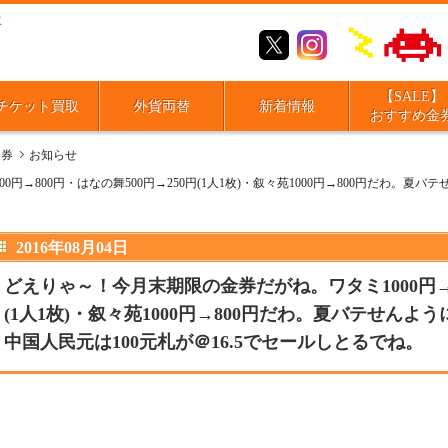
取
【SALE】
チケット買取
外貨両替
新着情報
おすすめ金
金券
お知らせ
円→800円・はなの舞500円→250円(1人1枚)・叙々苑1000円→800円だわ。
2016年08月04日
どえりゃ～！今月末期限の金券だがね。ワタミ1000円→8
(1人1枚)・叙々苑1000円→800円だわ。夏バテせん
中国人民元は100元札が＠16.5でセールしとるでね。