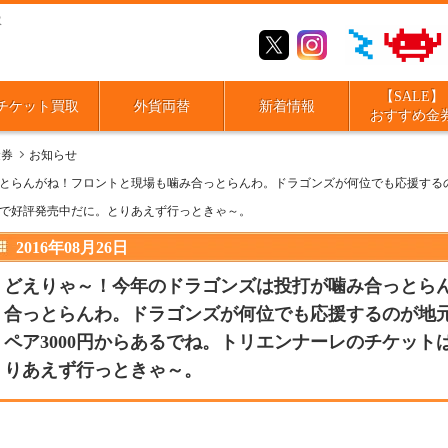
取
【SALE】
チケット買取
外貨両替
新着情報
おすすめ金
金券
お知らせ
とらんがね！フロントと現場も噛み合っとらんわ。ドラゴンズが何位でも応援するの
円で好評発売中だに。とりあえず行っときゃ～。
2016年08月26日
どえりゃ～！今年のドラゴンズは投打が噛み合っとら
合っとらんわ。ドラゴンズが何位でも応援するのが地
ペア3000円からあるでね。トリエンナーレのチケットは
りあえず行っときゃ～。