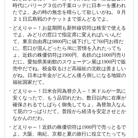
時代にパリーグ３位の千葉ロッテに日本一を攫われ
たでよ。あの時の無念を晴らして欲しいがね。９月
２１日広島戦のチケットまで並んどるでよ。
どえりゃ～！お盆期間も新幹線切符は格安で使える
でよ。みどりの窓口で指定席に変えればいいんだ
て。東京自由席は9800円に値下げして760円お得だ
に。窓口が混んどったらJRに苦情を入れたってち
ょ。近鉄の株優切符は1900円、名鉄のは1000円売り
だに。愛知県美術館のスウェーデン展は1900円で販
売中だでね。税金取るけど高福祉の北欧は羨ましい
がね。日本は年金がどんどん後ろ倒しになる地獄の
福祉国家だて。
どえりゃ～！日米合同為替介入～！米ドルが一気に
安くなったで、もう品切れだわ。数日以内に在庫が
確保されるでしばらく御免してちょ。為替加入なん
て屁のつっぱりだて。普段から経済を安定させとか
なかんのだわ。
どえりゃ～！近鉄の株優切符は1900円で売っとるで
よ。大阪、南紀、京都と夏の旅行に役立てたってち