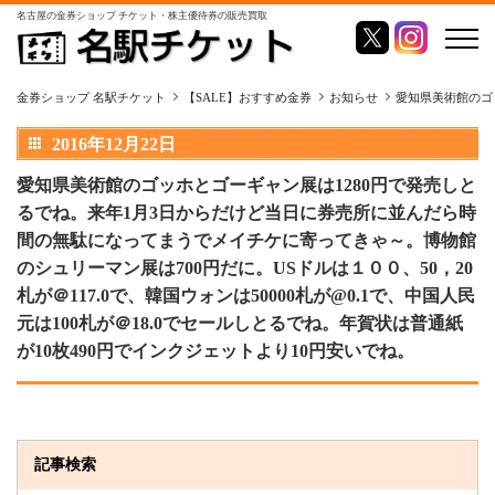
名古屋の金券ショップ チケット・株主優待券の販売買取
金券ショップ 名駅チケット
【SALE】おすすめ金券
お知らせ
愛知県美術館のゴッ
2016年12月22日
愛知県美術館のゴッホとゴーギャン展は1280円で発売しと
るでね。来年1月3日からだけど当日に券売所に並んだら時
間の無駄になってまうでメイチケに寄ってきゃ～。博物館
のシュリーマン展は700円だに。USドルは１００、50，20
札が＠117.0で、韓国ウォンは50000札が@0.1で、中国人民
元は100札が＠18.0でセールしとるでね。年賀状は普通紙
が10枚490円でインクジェットより10円安いでね。
記事検索