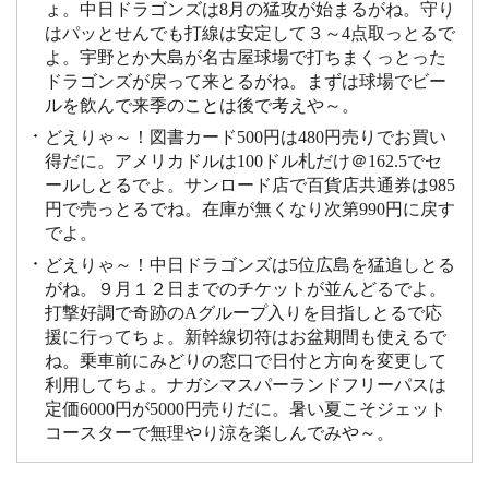
ょ。中日ドラゴンズは8月の猛攻が始まるがね。守り
はパッとせんでも打線は安定して３～4点取っとるで
よ。宇野とか大島が名古屋球場で打ちまくっとった
ドラゴンズが戻って来とるがね。まずは球場でビー
ルを飲んで来季のことは後で考えや～。
どえりゃ～！図書カード500円は480円売りでお買い
得だに。アメリカドルは100ドル札だけ＠162.5でセ
ールしとるでよ。サンロード店で百貨店共通券は985
円で売っとるでね。在庫が無くなり次第990円に戻す
でよ。
どえりゃ～！中日ドラゴンズは5位広島を猛追しとる
がね。９月１２日までのチケットが並んどるでよ。
打撃好調で奇跡のAグループ入りを目指しとるで応
援に行ってちょ。新幹線切符はお盆期間も使えるで
ね。乗車前にみどりの窓口で日付と方向を変更して
利用してちょ。ナガシマスパーランドフリーパスは
定価6000円が5000円売りだに。暑い夏こそジェット
コースターで無理やり涼を楽しんでみや～。