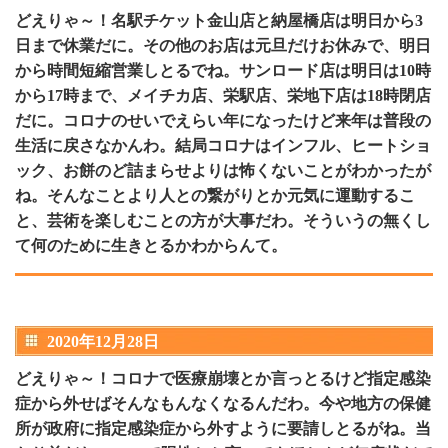
どえりゃ～！名駅チケット金山店と納屋橋店は明日から3
日まで休業だに。その他のお店は元旦だけお休みで、明日
から時間短縮営業しとるでね。サンロード店は明日は10時
から17時まで、メイチカ店、栄駅店、栄地下店は18時閉店
だに。コロナのせいでえらい年になったけど来年は普段の
生活に戻さなかんわ。結局コロナはインフル、ヒートショ
ック、お餅のど詰まらせよりは怖くないことがわかったが
ね。そんなことより人との繋がりとか元気に運動するこ
と、芸術を楽しむことの方が大事だわ。そういうの無くし
て何のために生きとるかわからんて。
2020年12月28日
どえりゃ～！コロナで医療崩壊とか言っとるけど指定感染
症から外せばそんなもんなくなるんだわ。今や地方の保健
所が政府に指定感染症から外すように要請しとるがね。当