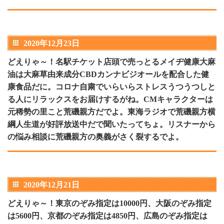
2020年12月23日
どえりゃ～！名駅チケット店頭で売っとるメイヂ健康大麻
油は大麻草由来成分CBDカンナビジオールを配合した健
康食品だに。コロナ自粛でいらいらストレスうつうつしと
る人にリラックスをお届けするがね。CMキャラクターは
元稀勢の里こと荒磯親方だでよ。東海ラジオで荒磯親方横
綱人生道が好評放送中だで聞いたってちょ。リスナーから
の悩み相談に荒磯親方の奥義がさく裂するでよ。
2020年12月21日
どえりゃ～！東京のぞみ指定は10000円、大阪のぞみ指定
は5600円、京都のぞみ指定は4850円、広島のぞみ指定は