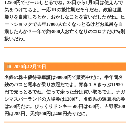
12500円でセールしとるでね。28日から1月6日は使えんで
気をつけてちょ。一応JRの繁忙期だそうだわ。政府は里
帰りを自粛しろとか、おかしなことを言いだしたがね。ヒ
ートショックで去年17000人亡くなっとるけどお風呂を自
粛したんか？一年で約3000人お亡くなりのコロナだけ特別
扱いだわ。
2020年12月19日
名鉄の株主優待乗車証は90000円で販売中だに。半年間名
鉄のバスと電車が乗り放題だでよ。青春１８きっぷ11950
円で売っとるでね。使って余った分は買い取るでよ。ナガ
シマスパーランドの入場券は1200円、名鉄系の遊園地の券
は500円だに。びっくりドンキー500円は450円、吉野家300
円は285円、天狗500円は460円売りだに。