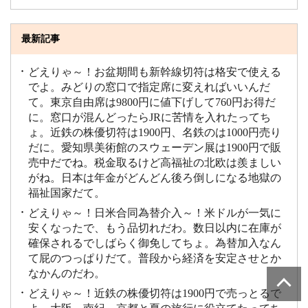
最新記事
どえりゃ～！お盆期間も新幹線切符は格安で使える
でよ。みどりの窓口で指定席に変えればいいんだ
て。東京自由席は9800円に値下げして760円お得だ
に。窓口が混んどったらJRに苦情を入れたってち
ょ。近鉄の株優切符は1900円、名鉄のは1000円売り
だに。愛知県美術館のスウェーデン展は1900円で販
売中だでね。税金取るけど高福祉の北欧は羨ましい
がね。日本は年金がどんどん後ろ倒しになる地獄の
福祉国家だて。
どえりゃ～！日米合同為替介入～！米ドルが一気に
安くなったで、もう品切れだわ。数日以内に在庫が
確保されるでしばらく御免してちょ。為替加入なん
て屁のつっぱりだて。普段から経済を安定させとか
なかんのだわ。
どえりゃ～！近鉄の株優切符は1900円で売っとるで