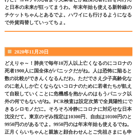
と日本の未来が狂ってまうわ。年末年始も使える新幹線の
チケットちゃんとあるでよ。ハワイにも行けるようになる
で外貨両替していってちょ。
2020年11月20日
どえりゃ～！肺炎で毎年10万人以上亡くなるのにコロナの
死者1900人に国全体がパニックだがね。人は恐怖に陥ると
数の比較ができんくなるんだわ。ただでさえ少子高齢化な
のに老人しか亡くならないコロナのために若者たちが飢え
て自殺していくことに危機感を抱かんのはもうパニック以
外の何でもないがね。PCR検査は設定次第で全員陽性にで
きるシロモノだに。そろそろ冷静にコロナに対応せな日本
沈没だて。東京のぞみ指定は10300円、自由は10100円のと
9950円のがあるでよ。9950円のは年末年始も使えるでね。
正月くらいちゃんと親族と顔合わせんとご先祖さまにも申