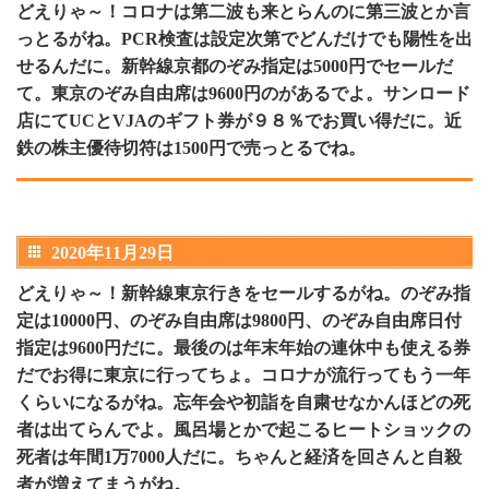
どえりゃ～！コロナは第二波も来とらんのに第三波とか言
っとるがね。PCR検査は設定次第でどんだけでも陽性を出
せるんだに。新幹線京都のぞみ指定は5000円でセールだ
て。東京のぞみ自由席は9600円のがあるでよ。サンロード
店にてUCとVJAのギフト券が９８％でお買い得だに。近
鉄の株主優待切符は1500円で売っとるでね。
2020年11月29日
どえりゃ～！新幹線東京行きをセールするがね。のぞみ指
定は10000円、のぞみ自由席は9800円、のぞみ自由席日付
指定は9600円だに。最後のは年末年始の連休中も使える券
だでお得に東京に行ってちょ。コロナが流行ってもう一年
くらいになるがね。忘年会や初詣を自粛せなかんほどの死
者は出てらんでよ。風呂場とかで起こるヒートショックの
死者は年間1万7000人だに。ちゃんと経済を回さんと自殺
者が増えてまうがね。