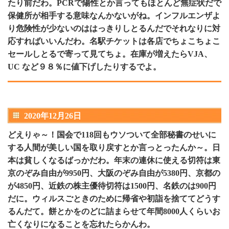
たり前だわ。PCRで陽性とか言ってもほとんど無症状だで
保健所が相手する意味なんかないがね。インフルエンザよ
り危険性が少ないのははっきりしとるんだでそれなりに対
応すればいいんだわ。名駅チケットは各店でちょこちょこ
セールしとるで寄って見てちょ。在庫が増えたらVJA、
UC など９８％に値下げしたりするでよ。
2020年12月26日
どえりゃ～！国会で118回もウソついて全部秘書のせいに
する人間が美しい国を取り戻すとか言っとったんか～。日
本は貧しくなるばっかだわ。年末の連休に使える切符は東
京のぞみ自由が9950円、大阪のぞみ自由が5380円、京都の
が4850円、近鉄の株主優待切符は1500円、名鉄のは900円
だに。ウィルスごときのために帰省や初詣を捨ててどうす
るんだて。餅とかをのどに詰まらせて年間8000人くらいお
亡くなりになることを忘れたらかんわ。