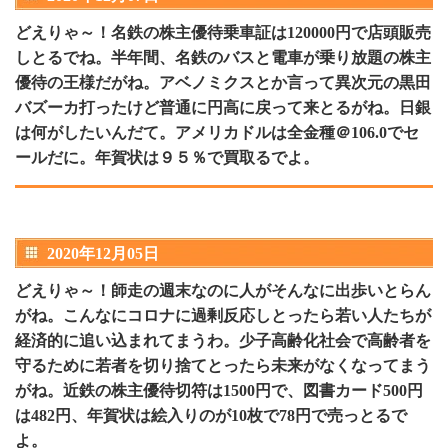
どえりゃ～！名鉄の株主優待乗車証は120000円で店頭販売
しとるでね。半年間、名鉄のバスと電車が乗り放題の株主
優待の王様だがね。アベノミクスとか言って異次元の黒田
バズーカ打ったけど普通に円高に戻って来とるがね。日銀
は何がしたいんだて。アメリカドルは全金種＠106.0でセ
ールだに。年賀状は９５％で買取るでよ。
2020年12月05日
どえりゃ～！師走の週末なのに人がそんなに出歩いとらん
がね。こんなにコロナに過剰反応しとったら若い人たちが
経済的に追い込まれてまうわ。少子高齢化社会で高齢者を
守るために若者を切り捨てとったら未来がなくなってまう
がね。近鉄の株主優待切符は1500円で、図書カード500円
は482円、年賀状は絵入りのが10枚で78円で売っとるで
よ。