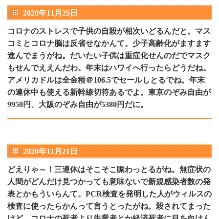
2020年11月25日
コロナのストレスで子供の自殺が相次いどるんだと。マス
コミとコロナ脳は反省せなかんて。少子高齢化がますます
進んでまうがね。だいたい子供は重症化せんのだでマスク
もせんでええんだわ。年末はハワイへ行ったらどうだね。
アメリカドルは全金種＠106.5でセールしとるでね。年末
の連休中も使える新幹線切符あるでよ。東京のぞみ自由が
9950円、大阪のぞみ自由が5380円だに。
2020年11月21日
どえりゃ～！三連休はそこそこ賑わっとるがね。無症状の
人間がどんだけ見つかっても意味ないで新規感染者数の発
表とかもういらんて。PCR検査を発明した人がウィルスの
検査に使ったらかんって言うとったがね。殺されてまった
けど。コロナの死者より失業者とか経済死者に目を向けん