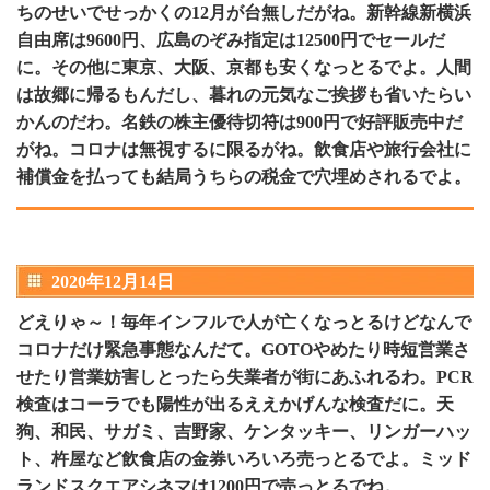
ちのせいでせっかくの12月が台無しだがね。新幹線新横浜
自由席は9600円、広島のぞみ指定は12500円でセールだ
に。その他に東京、大阪、京都も安くなっとるでよ。人間
は故郷に帰るもんだし、暮れの元気なご挨拶も省いたらい
かんのだわ。名鉄の株主優待切符は900円で好評販売中だ
がね。コロナは無視するに限るがね。飲食店や旅行会社に
補償金を払っても結局うちらの税金で穴埋めされるでよ。
2020年12月14日
どえりゃ～！毎年インフルで人が亡くなっとるけどなんで
コロナだけ緊急事態なんだて。GOTOやめたり時短営業さ
せたり営業妨害しとったら失業者が街にあふれるわ。PCR
検査はコーラでも陽性が出るええかげんな検査だに。天
狗、和民、サガミ、吉野家、ケンタッキー、リンガーハッ
ト、杵屋など飲食店の金券いろいろ売っとるでよ。ミッド
ランドスクエアシネマは1200円で売っとるでね。