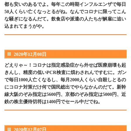
都も安いのあるでよ。毎年この時期インフルエンザで毎日
50人くらい亡くなっとるがね。なんでコロナに限ってこん
な騒ぎになるんだて。飲食店や派遣の人たちが解雇に追い
込まれてまうがや。
2020年12月08日
どえりゃ～！コロナは指定感染症から外せば医療崩壊も起
きんし、精度の低いPCR検査に煩わされんですむに。ガン
で毎日1000人亡くなるし、毎月2000人くらい自殺しとるの
にコロナ対策だけ何で国民総出でやらなかんのだて。新幹
線大阪のぞみ指定は5600円、京都のぞみ指定は5000円、近
鉄の株主優待切符は1400円でセール中だでね。
2020年12月07日