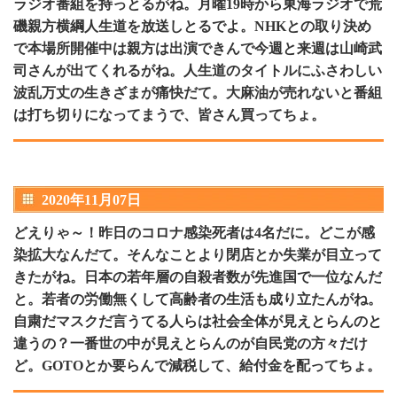
ラジオ番組を持っとるがね。月曜19時から東海ラジオで荒
磯親方横綱人生道を放送しとるでよ。NHKとの取り決め
で本場所開催中は親方は出演できんで今週と来週は山崎武
司さんが出てくれるがね。人生道のタイトルにふさわしい
波乱万丈の生きざまが痛快だて。大麻油が売れないと番組
は打ち切りになってまうで、皆さん買ってちょ。
2020年11月07日
どえりゃ～！昨日のコロナ感染死者は4名だに。どこが感
染拡大なんだて。そんなことより閉店とか失業が目立って
きたがね。日本の若年層の自殺者数が先進国で一位なんだ
と。若者の労働無くして高齢者の生活も成り立たんがね。
自粛だマスクだ言うてる人らは社会全体が見えとらんのと
違うの？一番世の中が見えとらんのが自民党の方々だけ
ど。GOTOとか要らんで減税して、給付金を配ってちょ。