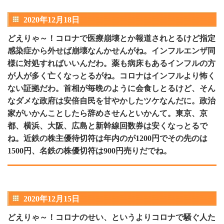
2020年12月18日
どえりゃ～！コロナで医療崩壊とか報道されとるけど指定
感染症から外せば崩壊なんかせんがね。インフルエンザ同
様に対処すればいいんだわ。薬も病床もあるインフルの方
が人が多く亡くなっとるがね。コロナはインフルより怖く
ない証拠だわ。首相が毎晩のように会食しとるけど、そん
なダメな政府は安倍自民を甘やかしたツケなんだに。政治
家がいかんことしたら辞めさせんといかんて。東京、京
都、横浜、大阪、広島と新幹線回数券は安くなっとるで
ね。近鉄の株主優待切符は年内のが1200円でその先のは
1500円、名鉄の株優切符は900円売りだでね。
2020年12月15日
どえりゃ～！コロナのせい、というよりコロナで騒ぐ人た