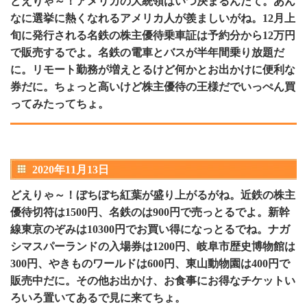
どえりゃ～！アメリカの大統領はいつ決まるんだて。あん
なに選挙に熱くなれるアメリカ人が羨ましいがね。12月上
旬に発行される名鉄の株主優待乗車証は予約分から12万円
で販売するでよ。名鉄の電車とバスが半年間乗り放題だ
に。リモート勤務が増えとるけど何かとお出かけに便利な
券だに。ちょっと高いけど株主優待の王様だでいっぺん買
ってみたってちょ。
2020年11月13日
どえりゃ～！ぼちぼち紅葉が盛り上がるがね。近鉄の株主
優待切符は1500円、名鉄のは900円で売っとるでよ。新幹
線東京のぞみは10300円でお買い得になっとるでね。ナガ
シマスパーランドの入場券は1200円、岐阜市歴史博物館は
300円、やきものワールドは600円、東山動物園は400円で
販売中だに。その他お出かけ、お食事にお得なチケットい
ろいろ置いてあるで見に来てちょ。